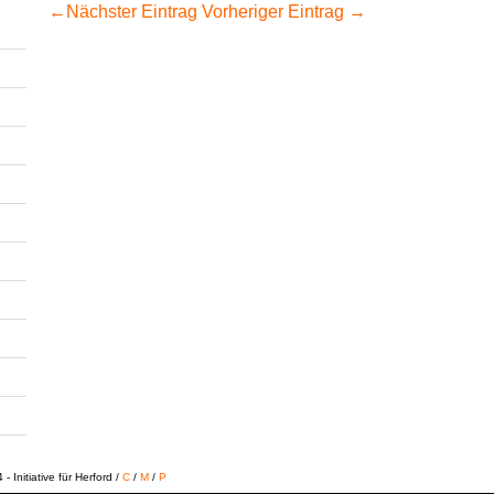
←
Nächster Eintrag
Vorheriger Eintrag
→
 Initiative für Herford /
C
/
M
/
P