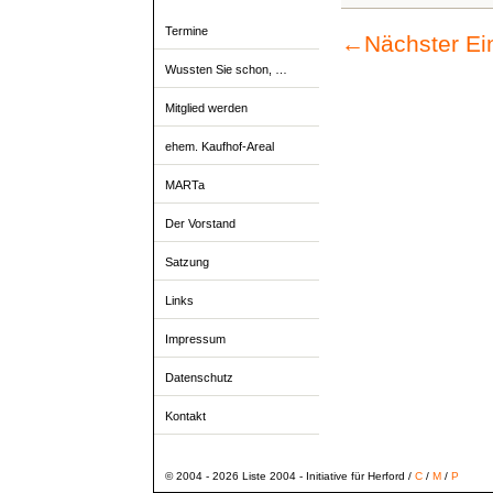
Termine
←
Nächster Ei
Wussten Sie schon, …
Mitglied werden
ehem. Kaufhof-Areal
MARTa
Der Vorstand
Satzung
Links
Impressum
Datenschutz
Kontakt
© 2004 - 2026 Liste 2004 - Initiative für Herford /
C
/
M
/
P