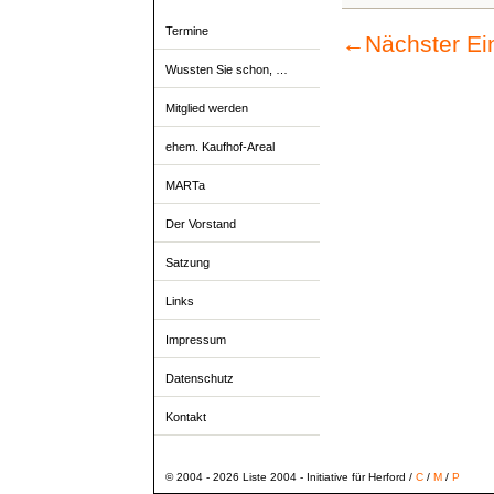
Termine
←
Nächster Ei
Wussten Sie schon, …
Mitglied werden
ehem. Kaufhof-Areal
MARTa
Der Vorstand
Satzung
Links
Impressum
Datenschutz
Kontakt
© 2004 - 2026 Liste 2004 - Initiative für Herford /
C
/
M
/
P