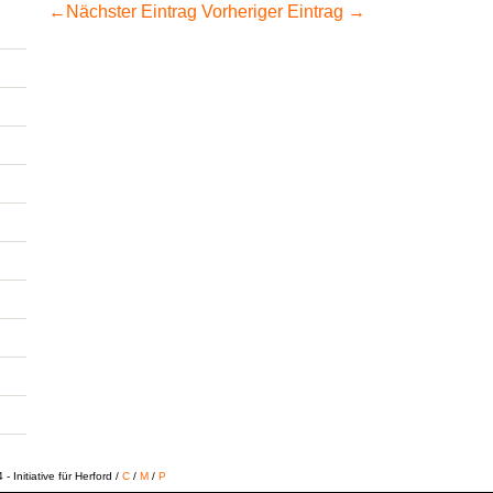
←
Nächster Eintrag
Vorheriger Eintrag
→
 Initiative für Herford /
C
/
M
/
P