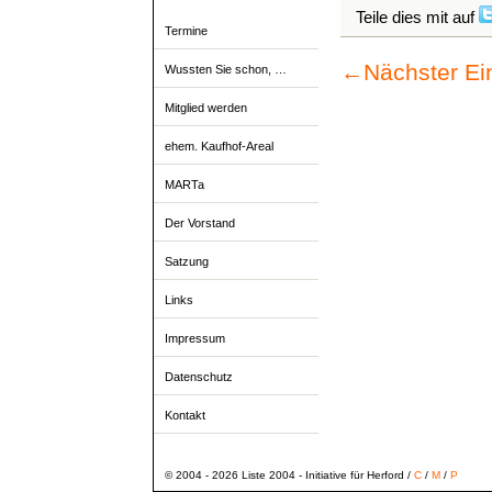
Teile dies mit auf
Termine
←
Nächster Ei
Wussten Sie schon, …
Mitglied werden
ehem. Kaufhof-Areal
MARTa
Der Vorstand
Satzung
Links
Impressum
Datenschutz
Kontakt
© 2004 - 2026 Liste 2004 - Initiative für Herford /
C
/
M
/
P