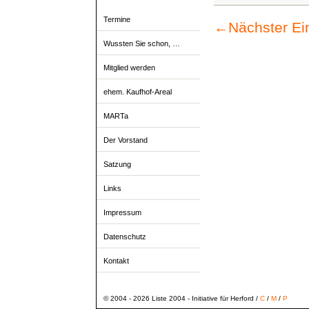
Termine
←
Nächster Ei
Wussten Sie schon, …
Mitglied werden
ehem. Kaufhof-Areal
MARTa
Der Vorstand
Satzung
Links
Impressum
Datenschutz
Kontakt
© 2004 - 2026 Liste 2004 - Initiative für Herford /
C
/
M
/
P