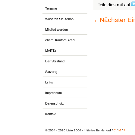
Teile dies mit auf
Termine
←
Nächster Ei
Wussten Sie schon, …
Mitglied werden
ehem. Kaufhof-Areal
MARTa
Der Vorstand
Satzung
Links
Impressum
Datenschutz
Kontakt
© 2004 - 2026 Liste 2004 - Initiative für Herford /
C
/
M
/
P