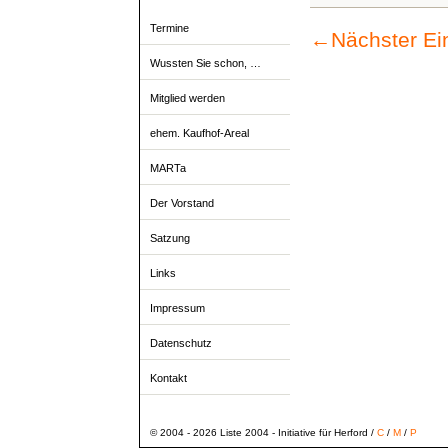
Termine
←
Nächster Ei
Wussten Sie schon, …
Mitglied werden
ehem. Kaufhof-Areal
MARTa
Der Vorstand
Satzung
Links
Impressum
Datenschutz
Kontakt
© 2004 - 2026 Liste 2004 - Initiative für Herford /
C
/
M
/
P