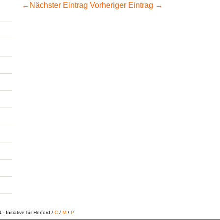
←
Nächster Eintrag
Vorheriger Eintrag
→
 Initiative für Herford /
C
/
M
/
P