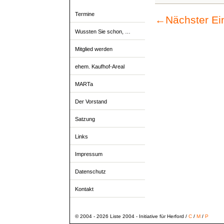
Termine
←
Nächster Ei
Wussten Sie schon, …
Mitglied werden
ehem. Kaufhof-Areal
MARTa
Der Vorstand
Satzung
Links
Impressum
Datenschutz
Kontakt
© 2004 - 2026 Liste 2004 - Initiative für Herford /
C
/
M
/
P