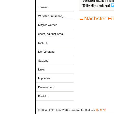
Veröffentlicht in a
Teile dies mit auf
Termine
Wussten Sie schon, …
←
Nächster Ei
Mitglied werden
ehem. Kaufhof-Areal
MARTa
Der Vorstand
Satzung
Links
Impressum
Datenschutz
Kontakt
© 2004 - 2026 Liste 2004 - Initiative für Herford /
C
/
M
/
P