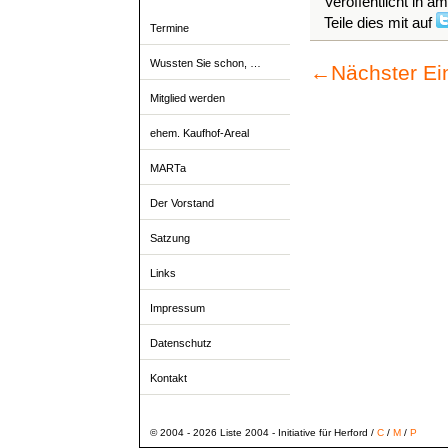
Veröffentlicht in a
Teile dies mit auf
Termine
Wussten Sie schon, …
←
Nächster Ei
Mitglied werden
ehem. Kaufhof-Areal
MARTa
Der Vorstand
Satzung
Links
Impressum
Datenschutz
Kontakt
© 2004 - 2026 Liste 2004 - Initiative für Herford /
C
/
M
/
P