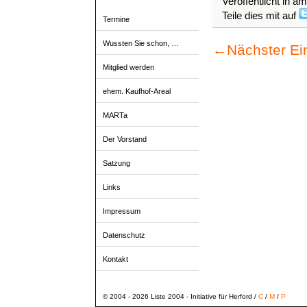
Veröffentlicht in a
Teile dies mit auf
Termine
Wussten Sie schon, …
←
Nächster Ei
Mitglied werden
ehem. Kaufhof-Areal
MARTa
Der Vorstand
Satzung
Links
Impressum
Datenschutz
Kontakt
© 2004 - 2026 Liste 2004 - Initiative für Herford /
C
/
M
/
P