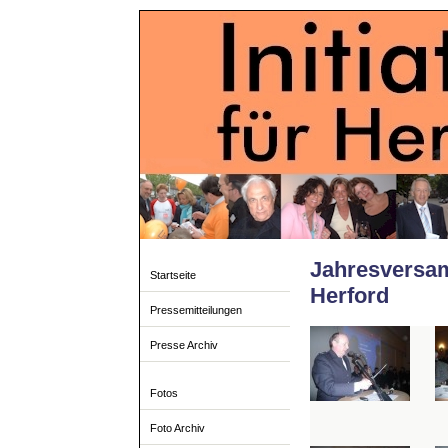
Jahresversa
Startseite
Herford
Pressemitteilungen
Presse Archiv
Fotos
Foto Archiv