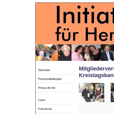
Mitgliederv
Startseite
Kreistagskan
Pressemitteilungen
Presse Archiv
Fotos
Foto Archiv