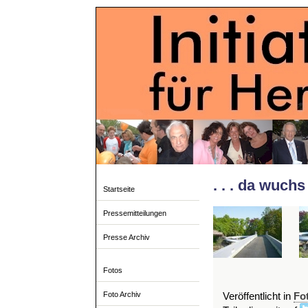
. . . da wuchs
Startseite
Pressemitteilungen
Presse Archiv
Fotos
Foto Archiv
Veröffentlicht in
Fo