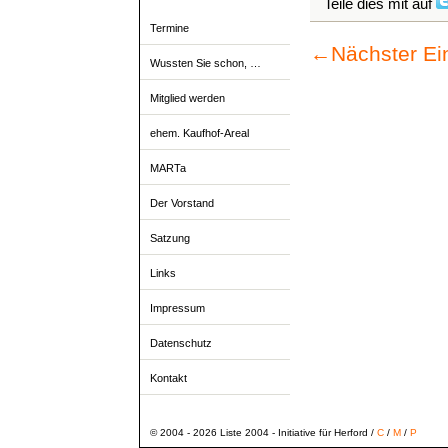
Teile dies mit auf
Termine
←
Nächster Ei
Wussten Sie schon, …
Mitglied werden
ehem. Kaufhof-Areal
MARTa
Der Vorstand
Satzung
Links
Impressum
Datenschutz
Kontakt
© 2004 - 2026 Liste 2004 - Initiative für Herford /
C
/
M
/
P