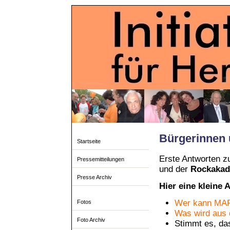
Bürgerinnen 
Startseite
Erste Antworten z
Pressemitteilungen
und der
Rockaka
Presse Archiv
Hier eine kleine 
Wer kann MAR
Fotos
Was wird aus
Foto Archiv
Stimmt es, da