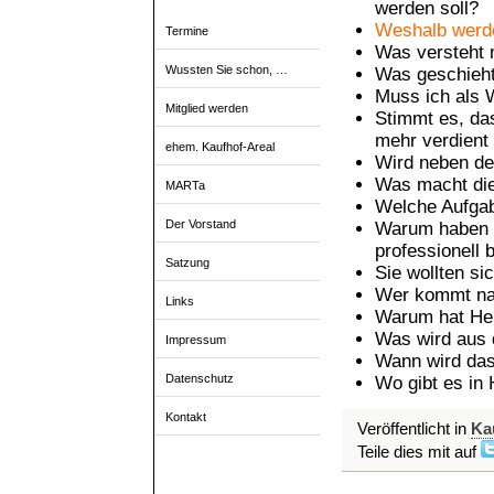
werden soll?
Weshalb werde
Termine
Was versteht 
Wussten Sie schon, …
Was geschieht
Muss ich als 
Mitglied werden
Stimmt es, da
mehr verdient
ehem. Kaufhof-Areal
Wird neben de
Was macht die
MARTa
Welche Aufgab
Der Vorstand
Warum haben S
professionell
Satzung
Sie wollten si
Wer kommt na
Links
Warum hat Her
Was wird aus
Impressum
Wann wird das
Datenschutz
Wo gibt es in
Kontakt
Veröffentlicht in
Ka
Teile dies mit auf