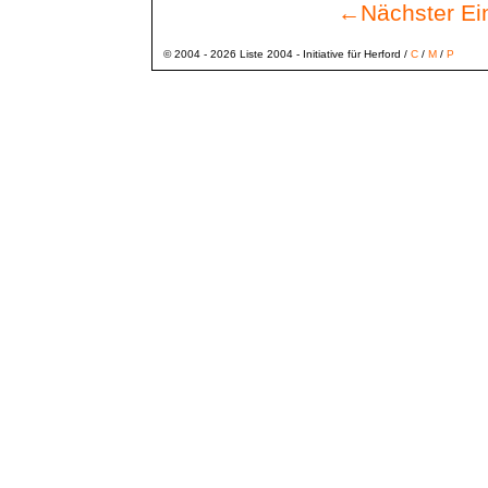
←
Nächster Ei
© 2004 - 2026 Liste 2004 - Initiative für Herford /
C
/
M
/
P