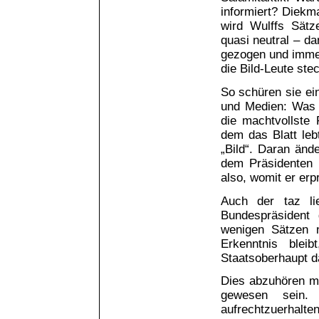
informiert? Diekm
wird Wulffs Sätz
quasi neutral – da
gezogen und immer
die Bild-Leute st
So schüren sie ein
und Medien: Was
die machtvollste 
dem das Blatt lebt
„Bild“. Daran änd
dem Präsidenten 
also, womit er erp
Auch der taz li
Bundespräsident 
wenigen Sätzen n
Erkenntnis bleib
Staatsoberhaupt da
Dies abzuhören m
gewesen sein.
aufrechtzuerhalten