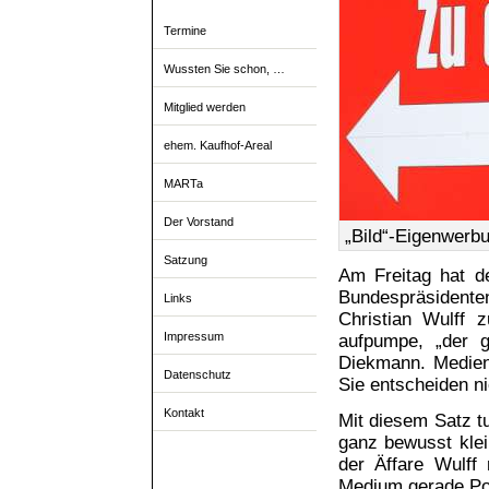
Termine
Wussten Sie schon, …
Mitglied werden
ehem. Kaufhof-Areal
MARTa
Der Vorstand
„Bild“-Eigenwerbu
Satzung
Am Freitag hat 
Bundespräsidenten
Links
Christian Wulff
Impressum
aufpumpe, „der ge
Diekmann. Medien
Datenschutz
Sie entscheiden ni
Kontakt
Mit diesem Satz t
ganz bewusst klein
der Äffare Wulff
Medium gerade Pol