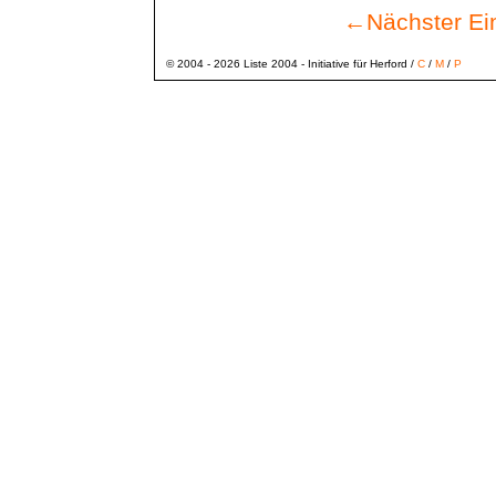
←
Nächster Ei
© 2004 - 2026 Liste 2004 - Initiative für Herford /
C
/
M
/
P