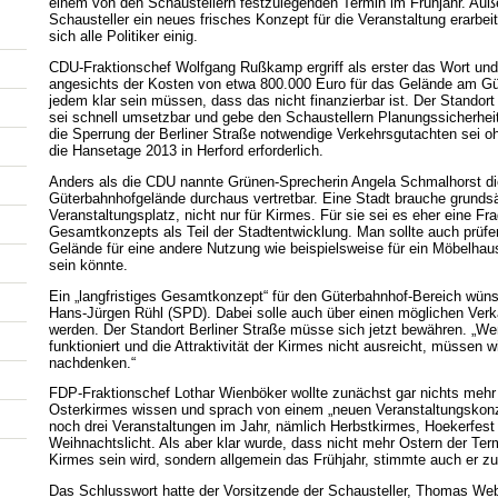
einem von den Schaustellern festzulegenden Termin im Frühjahr. Auß
Schausteller ein neues frisches Konzept für die Veranstaltung erarbeit
sich alle Politiker einig.
CDU-Fraktionschef Wolfgang Rußkamp ergriff als erster das Wort und
angesichts der Kosten von etwa 800.000 Euro für das Gelände am Gü
jedem klar sein müssen, dass das nicht finanzierbar ist. Der Standort
sei schnell umsetzbar und gebe den Schaustellern Planungssicherheit
die Sperrung der Berliner Straße notwendige Verkehrsgutachten sei o
die Hansetage 2013 in Herford erforderlich.
Anders als die CDU nannte Grünen-Sprecherin Angela Schmalhorst di
Güterbahnhofgelände durchaus vertretbar. Eine Stadt brauche grundsä
Veranstaltungsplatz, nicht nur für Kirmes. Für sie sei es eher eine Fr
Gesamtkonzepts als Teil der Stadtentwicklung. Man sollte auch prüfe
Gelände für eine andere Nutzung wie beispielsweise für ein Möbelhau
sein könnte.
Ein „langfristiges Gesamtkonzept“ für den Güterbahnhof-Bereich wün
Hans-Jürgen Rühl (SPD). Dabei solle auch über einen möglichen Ver
werden. Der Standort Berliner Straße müsse sich jetzt bewähren. „Wen
funktioniert und die Attraktivität der Kirmes nicht ausreicht, müssen w
nachdenken.“
FDP-Fraktionschef Lothar Wienböker wollte zunächst gar nichts mehr
Osterkirmes wissen und sprach von einem „neuen Veranstaltungskonz
noch drei Veranstaltungen im Jahr, nämlich Herbstkirmes, Hoekerfest
Weihnachtslicht. Als aber klar wurde, dass nicht mehr Ostern der Term
Kirmes sein wird, sondern allgemein das Frühjahr, stimmte auch er zu
Das Schlusswort hatte der Vorsitzende der Schausteller, Thomas Web