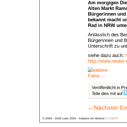
Am morgigen Dien
Alten Markt Ramo
Bürgerinnen und 
bekannt macht un
Rad in NRW unter
Anlässlich des Bes
Bürgerinnen und Bü
Unterschrift zu un
siehe dazu auch:
http://www.neues-
Veröffentlicht in
Pr
Teile dies mit auf
←
Nächster Ei
© 2004 - 2026 Liste 2004 - Initiative für Herford /
C
/
M
/
P