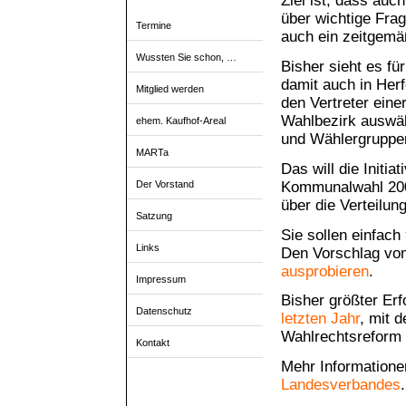
Ziel ist, dass auc
über wichtige Fra
Termine
auch ein zeitgemä
Wussten Sie schon, …
Bisher sieht es f
damit auch in Her
Mitglied werden
den Vertreter eine
Wahlbezirk auswäh
ehem. Kaufhof-Areal
und Wählergruppen
MARTa
Das will die Initi
Kommunalwahl 2009
Der Vorstand
über die Verteilun
Satzung
Sie sollen einfach
Links
Den Vorschlag vo
ausprobieren
.
Impressum
Bisher größter Er
Datenschutz
letzten Jahr
, mit 
Wahlrechtsreform 
Kontakt
Mehr Informationen
Landesverbandes
.