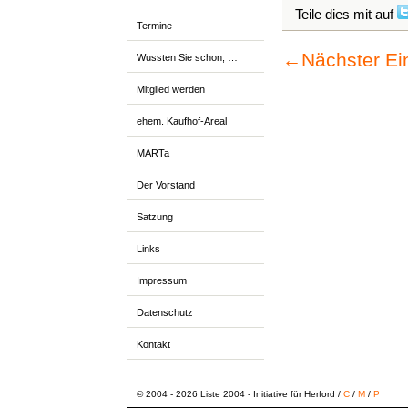
Teile dies mit auf
Termine
←
Nächster Ei
Wussten Sie schon, …
Mitglied werden
ehem. Kaufhof-Areal
MARTa
Der Vorstand
Satzung
Links
Impressum
Datenschutz
Kontakt
© 2004 - 2026 Liste 2004 - Initiative für Herford /
C
/
M
/
P