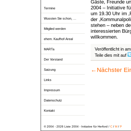
Gäste, Freunde und
2004 – Initiative f
Termine
um 19.30 Uhr im ‚R
der ‚Kommunalpoli
Wussten Sie schon, …
stehen – neben der
Mitglied werden
interessierten Bür
willkommen.
ehem. Kaufhof-Areal
Veröffentlicht in a
MARTa
Teile dies mit auf
Der Vorstand
←
Nächster Ei
Satzung
Links
Impressum
Datenschutz
Kontakt
© 2004 - 2026 Liste 2004 - Initiative für Herford /
C
/
M
/
P