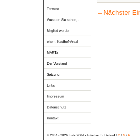
Termine
←
Nächster Ei
Wussten Sie schon, …
Mitglied werden
ehem. Kaufhof-Areal
MARTa
Der Vorstand
Satzung
Links
Impressum
Datenschutz
Kontakt
© 2004 - 2026 Liste 2004 - Initiative für Herford /
C
/
M
/
P