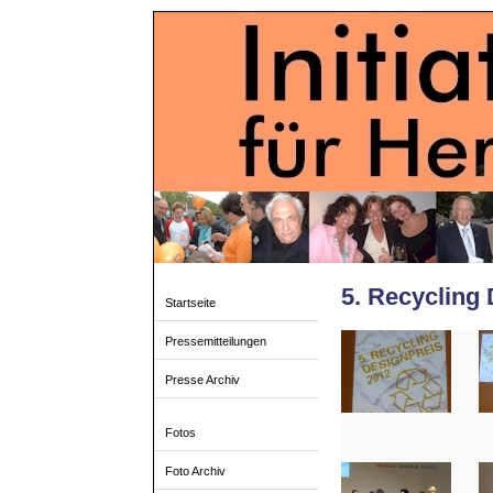
5. Recycling
Startseite
Pressemitteilungen
Presse Archiv
Fotos
Foto Archiv